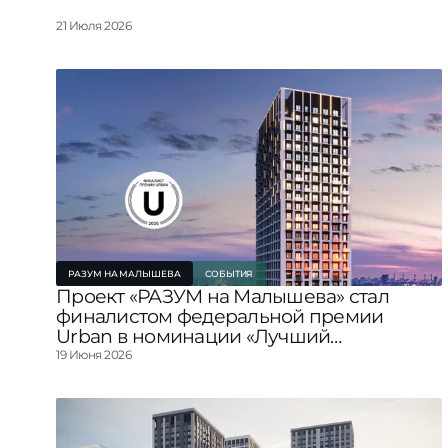
Смотреть все проект
21 Июля 2026
РАЗУМ НА МАЛЫШЕВА
СОБЫТИЯ
Проект «РАЗУМ на Малышева» стал
финалистом федеральной премии
Urban в номинации «Лучший
строящийся жилой комплекс
19 Июня 2026
комфорт‑класса УФО»