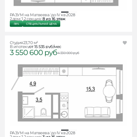
РАЗУМ на Матвеева
до IV кв 2028
2 дом
1.2 секция
8 из 16 этаж
-18%
СПЕЦИАЛЬНАЯ ЦЕНА
Студия
23,70 м²
В ипотеку
от 15 535 руб/мес
3 550 600 руб
4 330 000 руб
РАЗУМ на Матвеева
до IV кв 2028
2 дом
1.2 секция
3 из 16 этаж