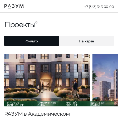
+7 (343) 343-00-00
Квартиры в но
Проекты
Фильтр
На карте
6
Фильтр
На карте
УГЛОВОЕ
ПАНОРАМНЫЕ
КРЫТЫЙ
ДВОР БЕЗ
ОСТЕКЛЕНИЕ
ОКНА
ПАРКИНГ
МАШИН
РАЗУМ в Академическом