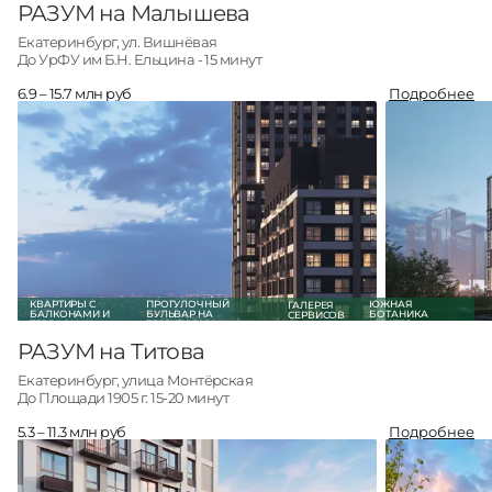
РАЗУМ на Малышева
Екатеринбург, ул. Вишнёвая
До УрФУ им Б.Н. Ельцина - 15 минут
6.9 – 15.7 млн руб
Подробнее
Студии
9
от 6.9 млн руб
1-комн
120
от 7.0 млн руб
2-комн
138
от 9.3 млн руб
3-комн +
24
от 11.9 млн руб
Кладовые
3
от 0.6 млн руб
О проекте
Все квартиры
КВАРТИРЫ С
ПРОГУЛОЧНЫЙ
ЮЖНАЯ
ГАЛЕРЕЯ
БАЛКОНАМИ И
БУЛЬВАР НА
БОТАНИКА
СЕРВИСОВ
ТЕРРАСАМИ
ТЕРРИТОРИИ
МАСТЕР-
ПРОЕКТА
ДЕВЕЛОПЕР
РАЗУМ на Титова
Екатеринбург, улица Монтёрская
До Площади 1905 г. 15-20 минут
5.3 – 11.3 млн руб
Подробнее
Студии
19
от 5.3 млн руб