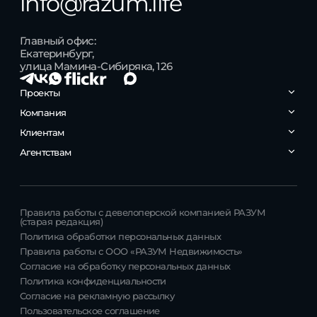
info@razum.life
Главный офис:
Екатеринбург,
улица Мамина-Сибиряка, 126
Проекты
РАЗУМ на Уктусе
Компания
РАЗУМ на Курчатова
РАЗУМ в Академическом
Контакты
Клиентам
РАЗУМ на Матвеева
О компании
РАЗУМ на Малышева
Карьера
Личный кабинет
Агентствам
РАЗУМ на Титова
Кабинет агента
Правила работы с девелоперской компанией РАЗУМ
(старая редакция)
Политика обработки персональных данных
Правила работы с ООО «РАЗУМ Недвижимость»
Согласие на обработку персональных данных
Политика конфиденциальности
Согласие на рекламную рассылку
Пользовательское соглашение