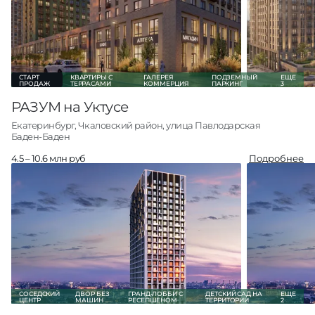
3-комн +
11
от 10.0 млн руб
О проекте
Все квартиры
СТАРТ
КВАРТИРЫ С
ГАЛЕРЕЯ
ПОДЗЕМНЫЙ
ЕЩЕ
ПРОДАЖ
ТЕРРАСАМИ
КОММЕРЦИЯ
ПАРКИНГ
3
РАЗУМ на Уктусе
Екатеринбург, Чкаловский район, улица Павлодарская
Баден-Баден
4.5 – 10.6 млн руб
Подробнее
Студии
26
от 4.5 млн руб
1-комн
32
от 5.6 млн руб
2-комн
22
от 8.5 млн руб
3-комн +
3
от 10.5 млн руб
О проекте
Все квартиры
СОСЕДСКИЙ
ДВОР БЕЗ
ГРАНД-ЛОББИ С
ДЕТСКИЙ САД НА
ЕЩЕ
ЦЕНТР
МАШИН
РЕСЕПШЕНОМ
ТЕРРИТОРИИ
2