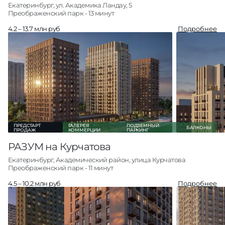
Екатеринбург, ул. Академика Ландау, 5
Преображенский парк - 13 минут
4.2 – 13.7 млн руб
Подробнее
Студии
25
от 4.2 млн руб
1-комн
68
от 5.7 млн руб
2-комн
88
от 7.2 млн руб
3-комн +
32
от 9.8 млн руб
Паркинг
492
от 0.8 млн руб
Кладовые
131
от 0.3 млн руб
О проекте
Все квартиры
ПРЕДСТАРТ
ГАЛЕРЕЯ
ПОДЗЕМНЫЙ
БАЛКОНЫ
ПРОДАЖ
КОММЕРЦИИ
ПАРКИНГ
РАЗУМ на Курчатова
Екатеринбург, Академический район, улица Курчатова
Преображенский парк - 11 минут
4.5 – 10.2 млн руб
Подробнее
Студии
30
от 4.5 млн руб
1-комн
53
от 5.2 млн руб
2-комн
42
от 7.6 млн руб