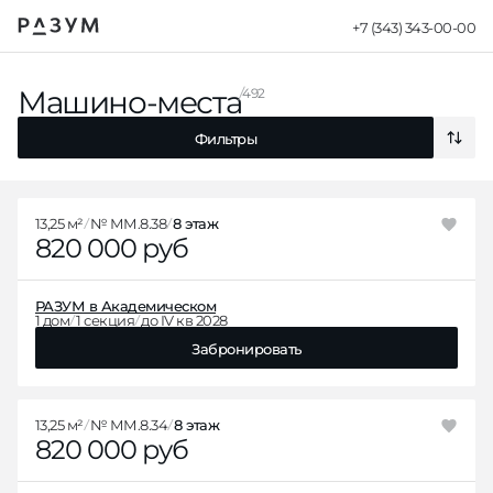
+7 (343) 343-00-00
Razum - Машин
Сортиро
Машино-места
Фильтры
492
Сортиро
Фильтры
13,25 м²
№ ММ.8.38
8 этаж
820 000 руб
РАЗУМ в Академическом
1 дом
1 секция
до IV кв 2028
Забронировать
13,25 м²
№ ММ.8.34
8 этаж
820 000 руб