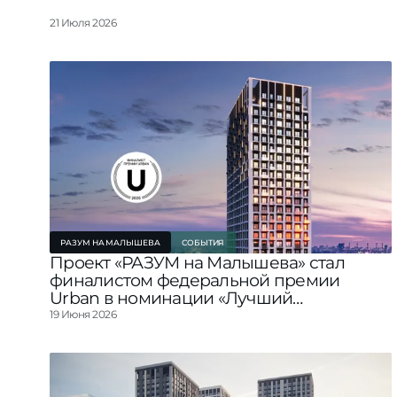
Смотреть все проект
21 Июля 2026
РАЗУМ НА МАЛЫШЕВА
СОБЫТИЯ
Проект «РАЗУМ на Малышева» стал
финалистом федеральной премии
Urban в номинации «Лучший
строящийся жилой комплекс
19 Июня 2026
комфорт‑класса УФО»