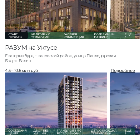
3-комн +
11
от 10.0 млн руб
О проекте
Все квартиры
СТАРТ
КВАРТИРЫ С
ГАЛЕРЕЯ
ПОДЗЕМНЫЙ
ЕЩЕ
ПРОДАЖ
ТЕРРАСАМИ
КОММЕРЦИЯ
ПАРКИНГ
3
РАЗУМ на Уктусе
Екатеринбург, Чкаловский район, улица Павлодарская
Баден-Баден
4.5 – 10.6 млн руб
Подробнее
Студии
26
от 4.5 млн руб
1-комн
32
от 5.6 млн руб
2-комн
22
от 8.5 млн руб
3-комн +
3
от 10.5 млн руб
О проекте
Все квартиры
СОСЕДСКИЙ
ДВОР БЕЗ
ГРАНД-ЛОББИ С
ДЕТСКИЙ САД НА
ЕЩЕ
ЦЕНТР
МАШИН
РЕСЕПШЕНОМ
ТЕРРИТОРИИ
2