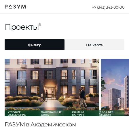
+7 (343) 343-00-00
Квартиры в но
Проекты
Фильтр
На карте
6
Фильтр
На карте
УГЛОВОЕ
ПАНОРАМНЫЕ
КРЫТЫЙ
ДВОР БЕЗ
ОСТЕКЛЕНИЕ
ОКНА
ПАРКИНГ
МАШИН
РАЗУМ в Академическом