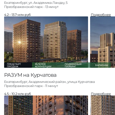
Екатеринбург, ул. Академика Ландау, 5
Преображенский парк - 13 минут
4.2 – 13.7 млн руб
Подробнее
Студии
26
от 4.2 млн руб
1-комн
68
от 5.7 млн руб
2-комн
87
от 7.2 млн руб
3-комн +
32
от 9.8 млн руб
Паркинг
492
от 0.8 млн руб
Кладовые
131
от 0.3 млн руб
О проекте
Все квартиры
ПРЕДСТАРТ
ГАЛЕРЕЯ
ПОДЗЕМНЫЙ
БАЛКОНЫ
ПРОДАЖ
КОММЕРЦИИ
ПАРКИНГ
РАЗУМ на Курчатова
Екатеринбург, Академический район, улица Курчатова
Преображенский парк - 11 минут
4.5 – 10.2 млн руб
Подробнее
Студии
30
от 4.5 млн руб
1-комн
53
от 5.2 млн руб
2-комн
42
от 7.6 млн руб