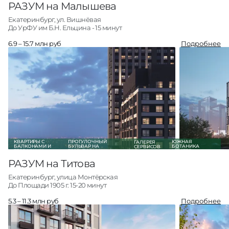
РАЗУМ на Малышева
Екатеринбург, ул. Вишнёвая
До УрФУ им Б.Н. Ельцина - 15 минут
6.9 – 15.7 млн руб
Подробнее
Студии
9
от 6.9 млн руб
1-комн
120
от 7.0 млн руб
2-комн
138
от 9.3 млн руб
3-комн +
24
от 11.9 млн руб
Кладовые
3
от 0.6 млн руб
О проекте
Все квартиры
КВАРТИРЫ С
ПРОГУЛОЧНЫЙ
ЮЖНАЯ
ГАЛЕРЕЯ
БАЛКОНАМИ И
БУЛЬВАР НА
БОТАНИКА
СЕРВИСОВ
ТЕРРАСАМИ
ТЕРРИТОРИИ
МАСТЕР-
ПРОЕКТА
ДЕВЕЛОПЕР
РАЗУМ на Титова
Екатеринбург, улица Монтёрская
До Площади 1905 г. 15-20 минут
5.3 – 11.3 млн руб
Подробнее
Студии
19
от 5.3 млн руб