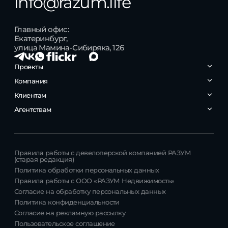
info@razum.life
Главный офис:
Екатеринбург,
улица Мамина-Сибиряка, 126
Проекты
РАЗУМ на Уктусе
Компания
РАЗУМ на Курчатова
РАЗУМ в Академическом
Контакты
Клиентам
РАЗУМ на Матвеева
О компании
РАЗУМ на Малышева
Карьера
Личный кабинет
Агентствам
РАЗУМ на Титова
Кабинет агента
Правила работы с девелоперской компанией РАЗУМ
(старая редакция)
Политика обработки персональных данных
Правила работы с ООО «РАЗУМ Недвижимость»
Согласие на обработку персональных данных
Политика конфиденциальности
Согласие на рекламную рассылку
Пользовательское соглашение