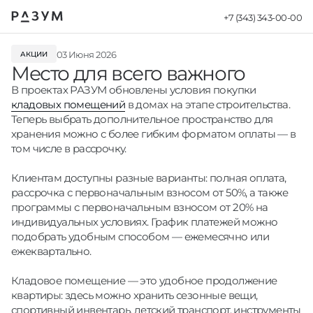
+7 (343) 343-00-00
Новости - Мест
03 Июня 2026
АКЦИИ
Место для всего важного
В проектах РАЗУМ обновлены условия покупки
кладовых помещений
в домах на этапе строительства.
Теперь выбрать дополнительное пространство для
хранения можно с более гибким форматом оплаты — в
том числе в рассрочку.
Клиентам доступны разные варианты: полная оплата,
рассрочка с первоначальным взносом от 50%, а также
программы с первоначальным взносом от 20% на
индивидуальных условиях. График платежей можно
подобрать удобным способом — ежемесячно или
ежеквартально.
Кладовое помещение — это удобное продолжение
квартиры: здесь можно хранить сезонные вещи,
спортивный инвентарь, детский транспорт, инструменты