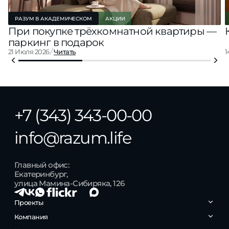
РАЗУМ В АКАДЕМИЧЕСКОМ
АКЦИИ
При покупке трёхкомнатной квартиры —
паркинг в подарок
21 Июля 2026
Читать
1
+7 (343) 343-00-00
info@razum.life
Главный офис:
Екатеринбург,
улица Мамина-Сибиряка, 126
Проекты
РАЗУМ на Уктусе
Компания
РАЗУМ на Курчатова
РАЗУМ в Академическом